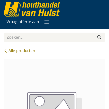
Overslaan naar inhoud
Vraag offerte aan
Alle producten