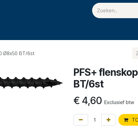
van Hulst
Vacatures
Contact
.
0 Ø8x50 BT/6st
PFS+ flensko
BT/6st
€
4,60
Exclusief btw
TO