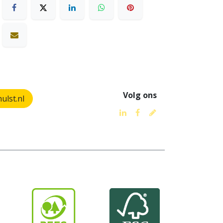
Volg ons
lst.nl