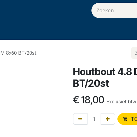
van Hulst
Vacatures
Contact
.
 M 8x60 BT/20st
Houtbout 4.8
BT/20st
€
18,00
Exclusief btw
TO