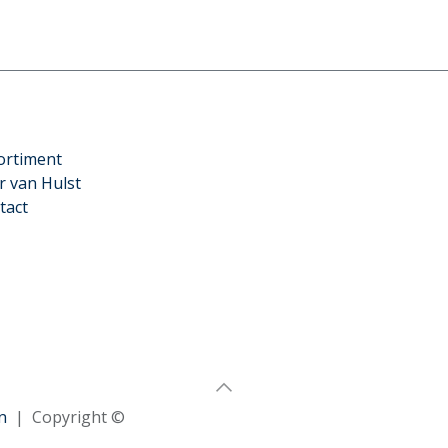
ortiment
r van Hulst
tact
n
| Copyright ©