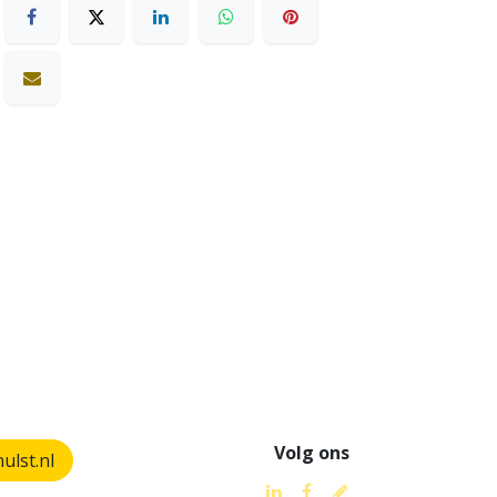
Volg ons
lst.nl