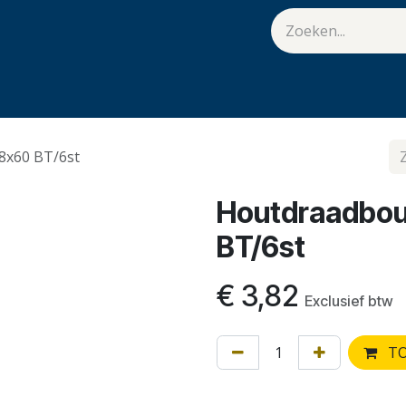
van Hulst
Vacatures
Contact
.
8x60 BT/6st
Houtdraadbou
BT/6st
€
3,82
Exclusief btw
TO