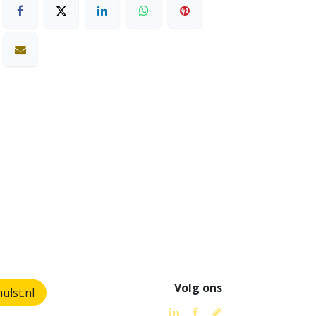
Volg ons
lst.nl