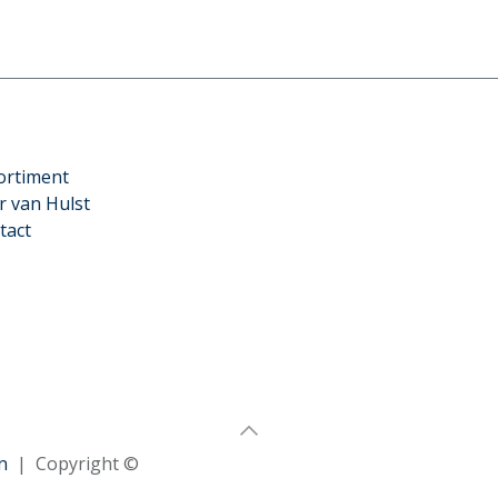
ortiment
r van Hulst
tact
n
| Copyright ©