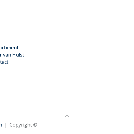
ortiment
r van Hulst
tact
n
| Copyright ©