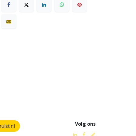
Volg ons
lst.nl