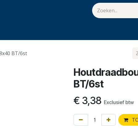
van Hulst
Vacatures
Contact
.
8x40 BT/6st
Houtdraadbou
BT/6st
€
3,38
Exclusief btw
TO