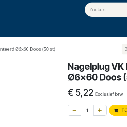
van Hulst
Vacatures
Contact
.
teerd Ø6x60 Doos (50 st)
Nagelplug VK
Ø6x60 Doos (
€
5,22
Exclusief btw
TO