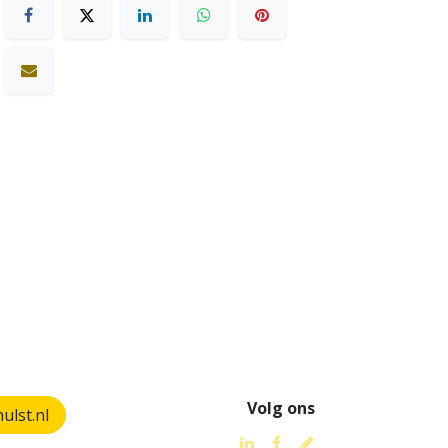
Volg ons
lst.nl