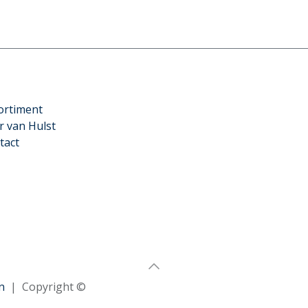
ortiment
r van Hulst
tact
n
| Copyright ©