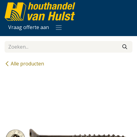
Overslaan naar inhoud
Vraag offerte aan
Alle producten