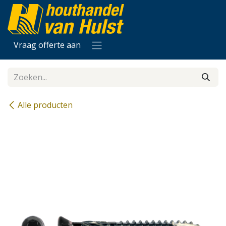
Overslaan naar inhoud
Vraag offerte aan
Alle producten