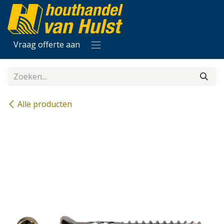
Overslaan naar inhoud
Vraag offerte aan
Alle producten