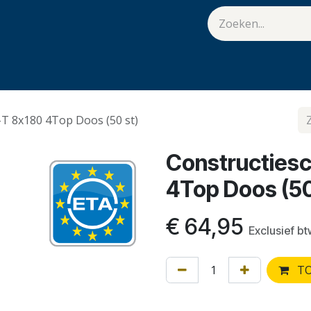
van Hulst
Vacatures
Contact
.
T 8x180 4Top Doos (50 st)
Constructies
4Top Doos (50
€
64,95
Exclusief b
TO