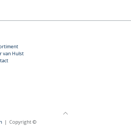
ortiment
r van Hulst
tact
n
| Copyright ©