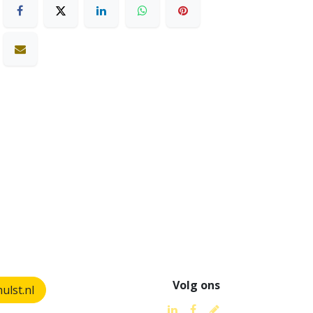
Volg ons
lst.nl