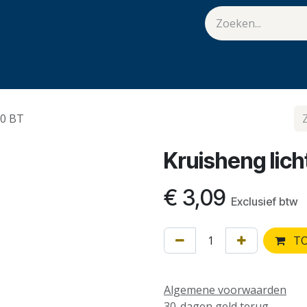
van Hulst
Vacatures
Contact
.
00 BT
Kruisheng li
€
3,09
Exclusief btw
TO
Algemene voorwaarden
30-dagen geld terug