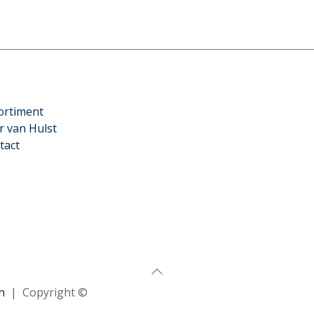
ortiment
r van Hulst
tact
n
| Copyright ©