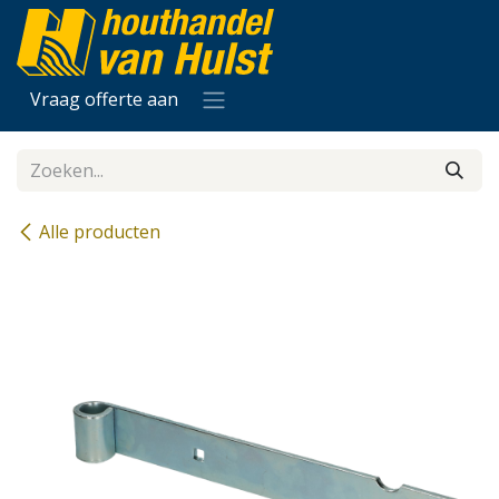
Overslaan naar inhoud
Vraag offerte aan
Alle producten