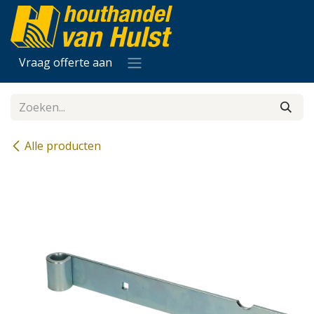
Overslaan naar inhoud
Vraag offerte aan
Alle producten