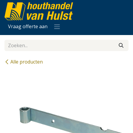
Overslaan naar inhoud
Vraag offerte aan
Alle producten