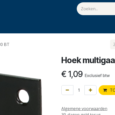
van Hulst
Vacatures
Contact
.
30 BT
Hoek multiga
€
1,09
Exclusief btw
TO
Algemene voorwaarden
30-dagen geld terug