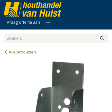
Overslaan naar inhoud
Vraag offerte aan
Alle producten