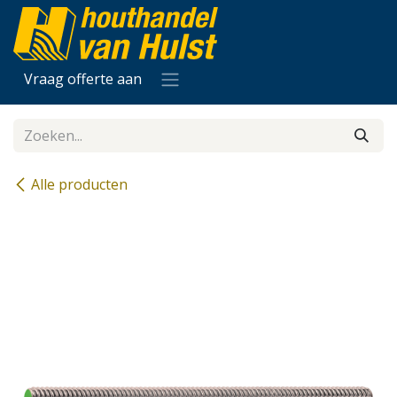
Overslaan naar inhoud
Vraag offerte aan
Alle producten