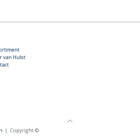
ortiment
r van Hulst
tact
n
| Copyright ©