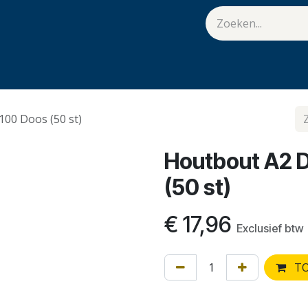
van Hulst
Vacatures
Contact
.
00 Doos (50 st)
Houtbout A2 
(50 st)
€
17,96
Exclusief btw
TO