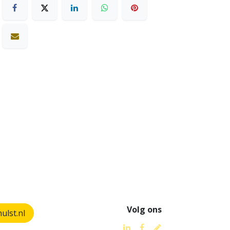
Volg ons
lst.nl