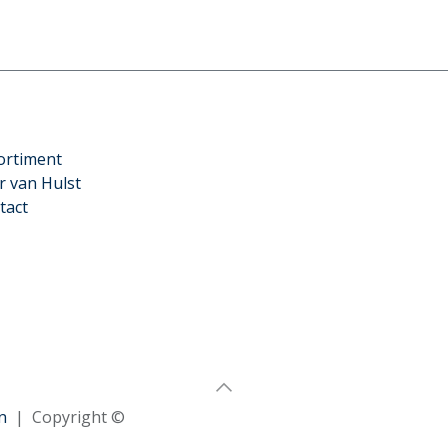
ortiment
r van Hulst
tact
n
| Copyright ©