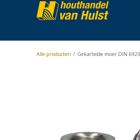
Overslaan naar inhoud
Home
Partijhandel
Assortiment
Over 
Alle producten
Gekartelde moer DIN 6923 