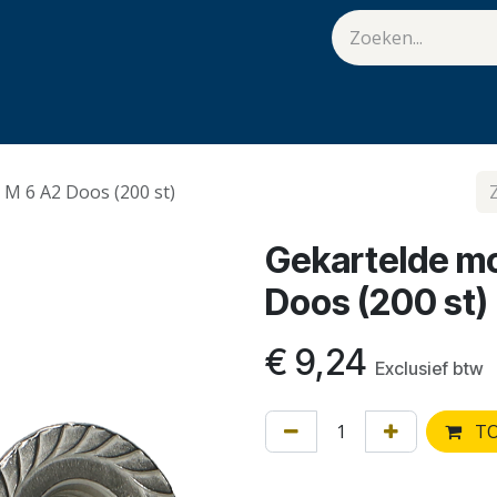
van Hulst
Vacatures
Contact
.
M 6 A2 Doos (200 st)
Gekartelde mo
Doos (200 st)
€
9,24
Exclusief btw
TO