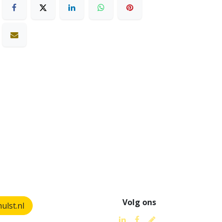
Volg ons
lst.nl