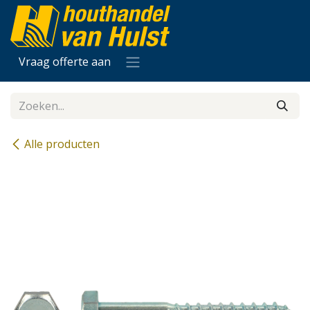
Overslaan naar inhoud
Vraag offerte aan
Alle producten