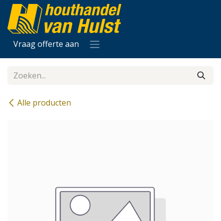
Overslaan naar inhoud
Vraag offerte aan
Alle producten