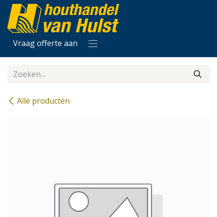
Overslaan naar inhoud
Vraag offerte aan
Alle producten