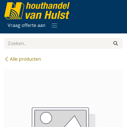
Overslaan naar inhoud
Vraag offerte aan
Alle producten