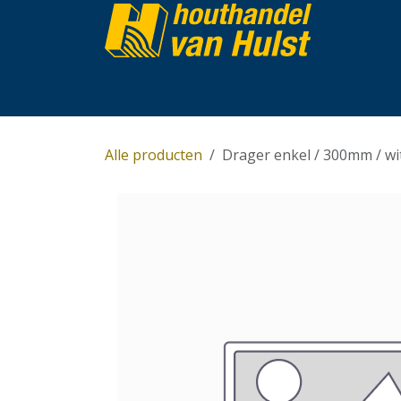
Overslaan naar inhoud
Home
Partijhandel
Assortiment
Over 
Alle producten
Drager enkel / 300mm / wi