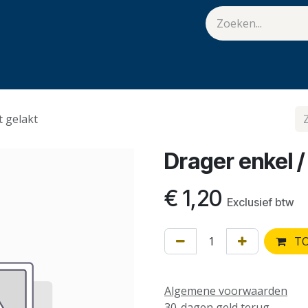
van Hulst
Vacatures
Contact
.
t gelakt
Drager enkel /
€
1,20
Exclusief btw
TO
Algemene voorwaarden
30-dagen geld terug