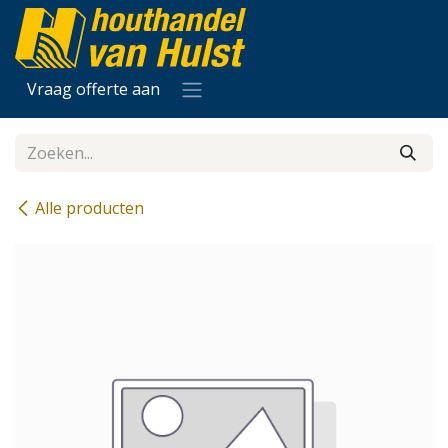
Overslaan naar inhoud
Vraag offerte aan
Alle producten