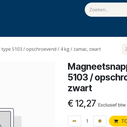
van Hulst
Vacatures
Contact
.
 type 5103 / opschroevend / 4 kg / zamac, zwart
Magneetsnappe
5103 / opschro
zwart
€
12,27
Exclusief btw
TO