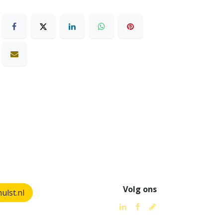
Volg ons
lst.nl