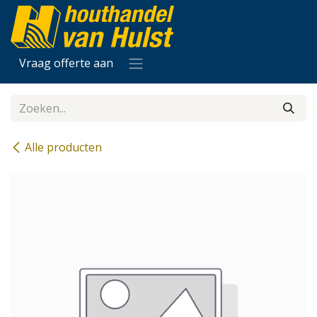
Overslaan naar inhoud
Vraag offerte aan
Alle producten