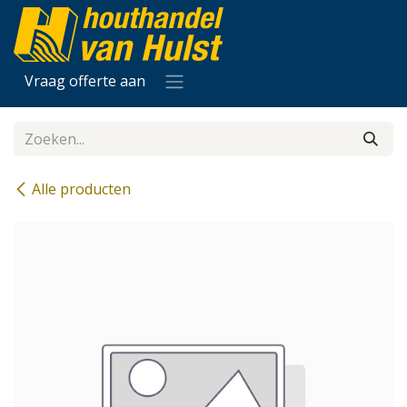
Overslaan naar inhoud
Vraag offerte aan
Alle producten