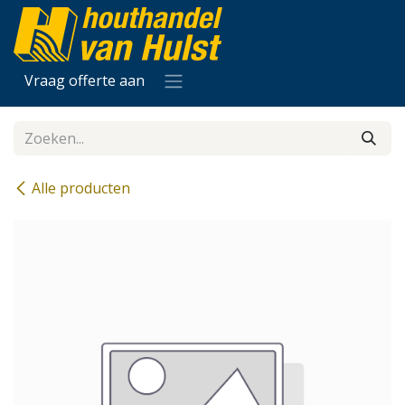
Overslaan naar inhoud
Vraag offerte aan
Alle producten