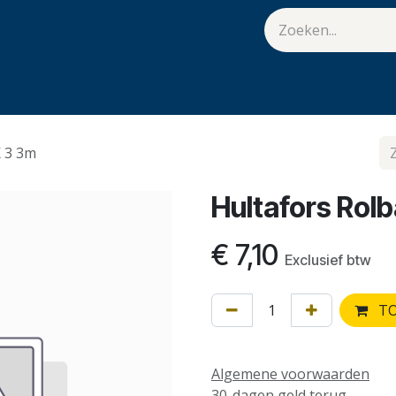
van Hulst
Vacatures
Contact
.
 3 3m
Hultafors Rol
€
7,10
Exclusief btw
TO
Algemene voorwaarden
30-dagen geld terug