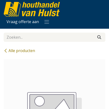
Overslaan naar inhoud
Vraag offerte aan
Alle producten