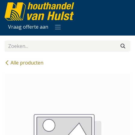
Overslaan naar inhoud
Vraag offerte aan
Alle producten