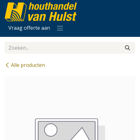
Overslaan naar inhoud
Vraag offerte aan
Alle producten