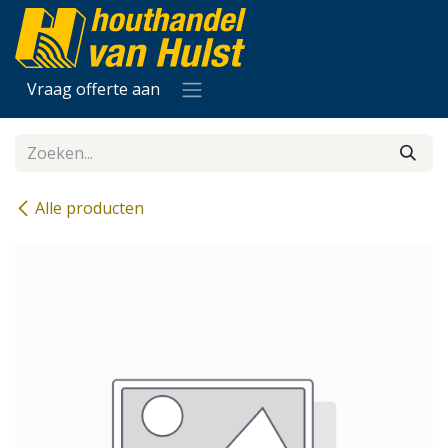
Overslaan naar inhoud
Vraag offerte aan
Alle producten