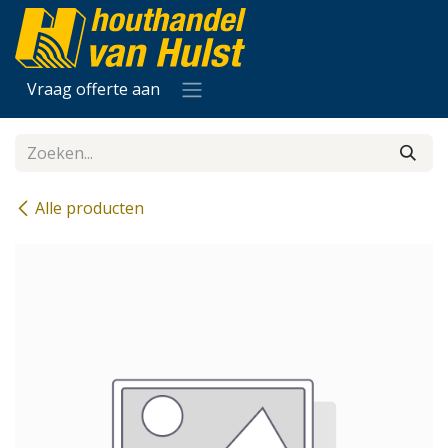
Overslaan naar inhoud
Vraag offerte aan
Alle producten