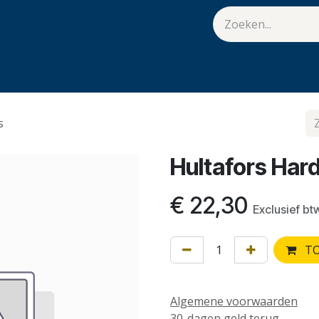
van Hulst
Vacatures
Contact
.
s
Hultafors Ha
€
22,30
Exclusief bt
TO
Algemene voorwaarden
30-dagen geld terug