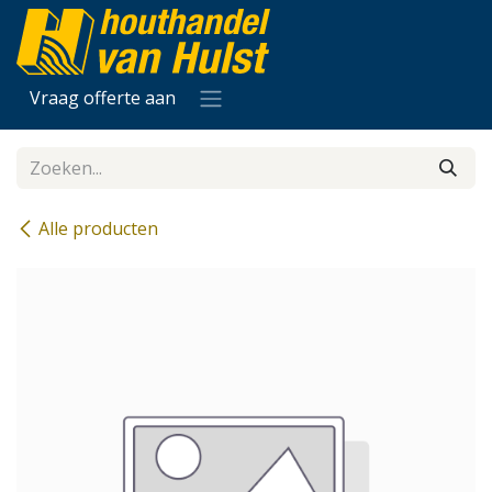
Overslaan naar inhoud
Vraag offerte aan
Alle producten