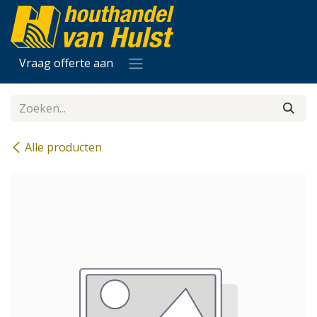
Overslaan naar inhoud
Vraag offerte aan
Alle producten