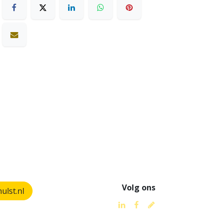
Volg ons
lst.nl