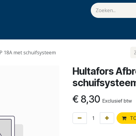
van Hulst
Vacatures
Contact
.
P 18A met schuifsysteem
Hultafors Afb
schuifsystee
€
8,30
Exclusief btw
TO