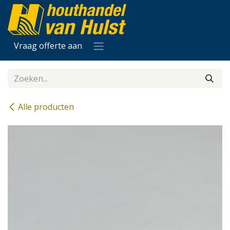
Overslaan naar inhoud
Vraag offerte aan
Alle producten