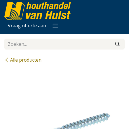
Overslaan naar inhoud
Vraag offerte aan
Alle producten