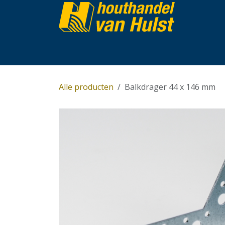
Overslaan naar inhoud
Home
Partijhandel
Assortiment
Over 
Alle producten
Balkdrager 44 x 146 mm