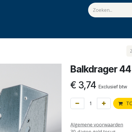
van Hulst
Vacatures
Contact
.
Balkdrager 44
€
3,74
Exclusief btw
TO
Algemene voorwaarden
30-dagen geld terug