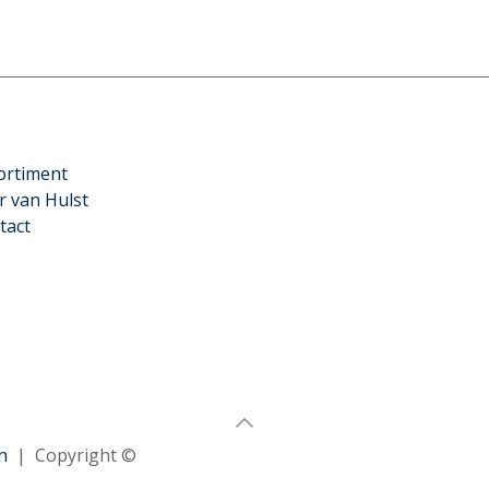
ortiment
r van Hulst
tact
n
| Copyright ©