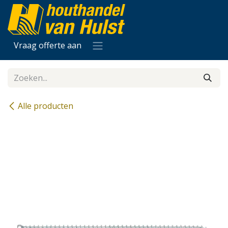
Overslaan naar inhoud
Vraag offerte aan
Alle producten