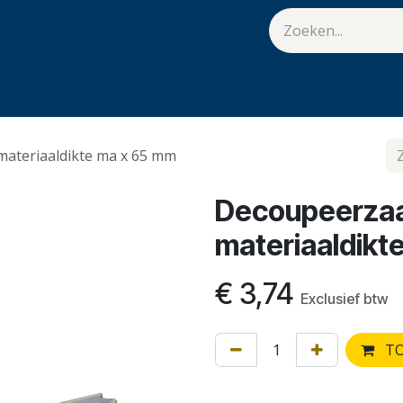
van Hulst
Vacatures
Contact
.
ateriaaldikte ma x 65 mm
Decoupeerzaa
materiaaldikt
€
3,74
Exclusief btw
TO