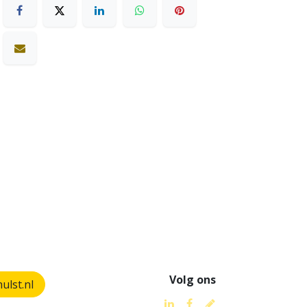
Volg ons
lst.nl