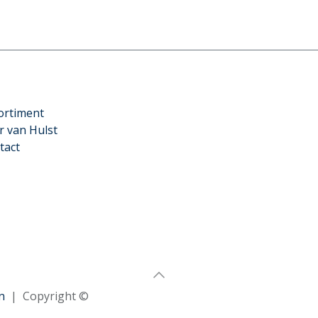
ortiment
r van Hulst
tact
n
| Copyright ©