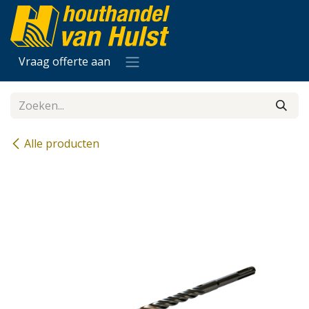
Overslaan naar inhoud
Vraag offerte aan
Alle producten