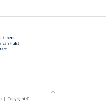
ortiment
r van Hulst
tact
n
| Copyright ©