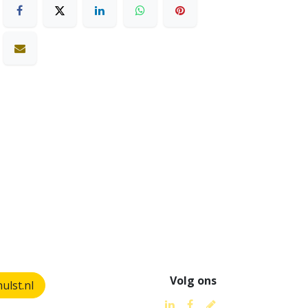
Volg ons
lst.nl