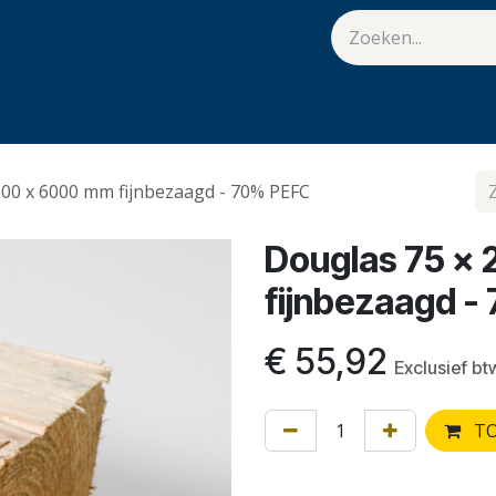
van Hulst
Vacatures
Contact
.
200 x 6000 mm fijnbezaagd - 70% PEFC
Douglas 75 x
fijnbezaagd -
€
55,92
Exclusief bt
TO