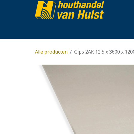
Overslaan naar inhoud
Home
Partijhandel
Assortiment
Over 
Alle producten
Gips 2AK 12,5 x 3600 x 12