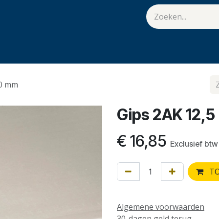
van Hulst
Vacatures
Contact
.
00 mm
Gips 2AK 12,5
€
16,85
Exclusief btw
TO
Algemene voorwaarden
30-dagen geld terug