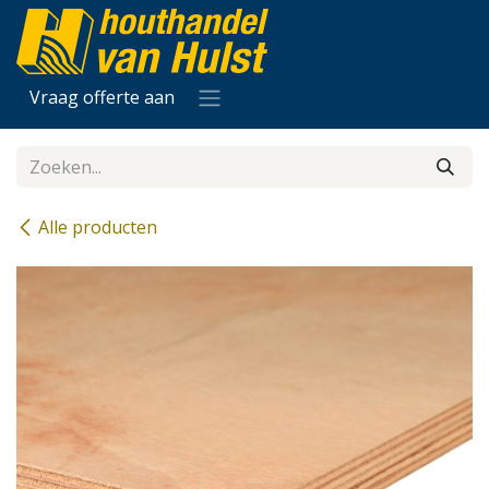
Overslaan naar inhoud
Vraag offerte aan
Alle producten