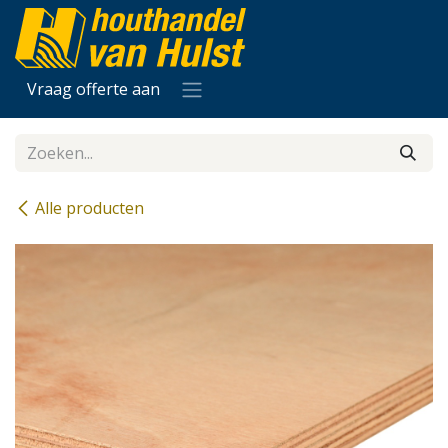
Overslaan naar inhoud
Vraag offerte aan
Alle producten