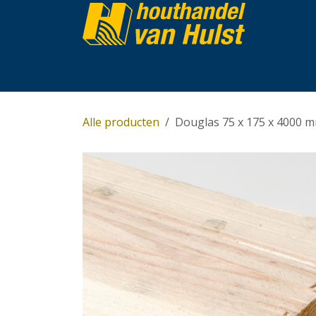
Overslaan naar inhoud
Home
Partijhandel
Assortiment
Over 
Alle producten
Douglas 75 x 175 x 4000 m