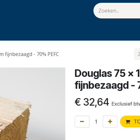
van Hulst
Vacatures
Contact
.
m fijnbezaagd - 70% PEFC
Douglas 75 x
fijnbezaagd -
€
32,64
Exclusief bt
TO