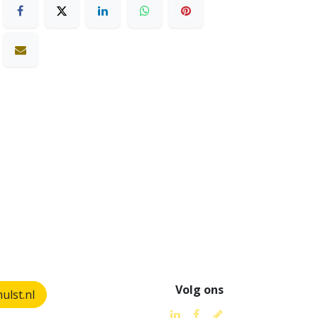
Volg ons
lst.nl