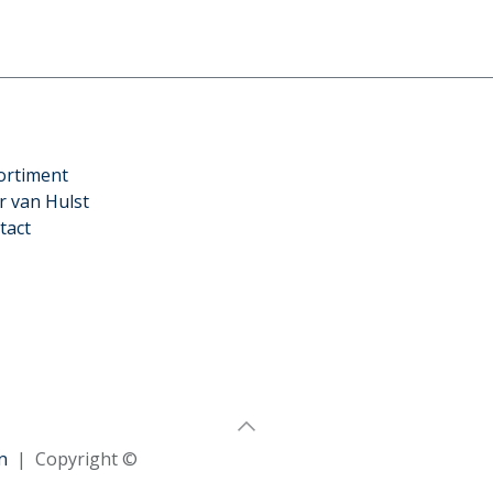
ortiment
r van Hulst
tact
n
| Copyright ©